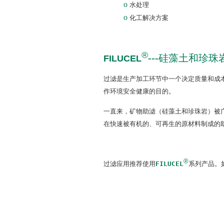
o
水处理
o
化工解决方案
®
---
硅藻土和珍珠
FILUCEL
过滤是生产加工环节中一个决定质量和成
作环境安全健康的目的。
一直来，矿物助滤（硅藻土和珍珠岩）被
在快速被有机的、可再生的原材料制成的
®
过滤应用推荐使
用
FILUCEL
系
列产品。