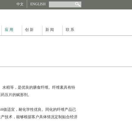
中文
ENGLISH
应 用
创 新
新 闻
联 系
、水稻等，是优良的膳食纤维。纤维素具有特
医药压片的赋形剂。
H值适宜，耐化学性优良。同化的纤维产品已
生产技术，能够根据客户具体情况定制贴合经济