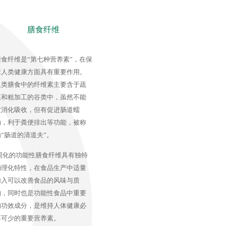
膳食纤维
膳食纤维是“第七种营养素”，在保
障人类健康方面具有重要作用。
人类膳食中的纤维素主要含于蔬
菜和粗加工的谷类中，虽然不能
被消化吸收，但有促进肠道蠕
动，利于粪便排出等功能，被称
为“肠道的清道夫”。
同化的功能性膳食纤维具有独特
的理化特性，在食品生产中适量
加入可以改善食品的风味与质
构，同时也是功能性食品中重要
的功效成分，是维持人体健康必
不可少的重要营养素。